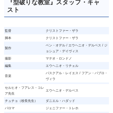
『型破りな教室』スタッフ・キャ
スト
監督
クリストファー・ザラ
脚本
クリストファー・ザラ
ベン・オデル / エウヘニオ・デルベス / ジ
製作
ョシュア・デイヴィス
撮影
マテオ・ロンドノ
編集
エウヘニオ・リチェル
パスクアル・レイエス / フアン・パブロ・
音楽
ヴィラ
セルヒオ・フアレス・コレ
エウヘニオ・デルベス
ア先生
チュチョ（校長先生）
ダニエル・ハダッド
パロマ
ジェニファー・トレホ