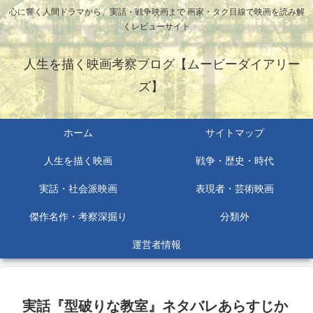
心に響く人間ドラマから、実話・戦争映画まで 画家・タク目線で映画を読み解
くレビューサイト
人生を描く映画考察ブログ【ムービーダイアリー
ズ】
ホーム
サイトマップ
人生を描く映画
戦争・歴史・時代
実話・社会派映画
表現者・芸術映画
傑作名作・考察深掘り
分類外
運営者情報
実話『型破りな教室』ネタバレあらすじか