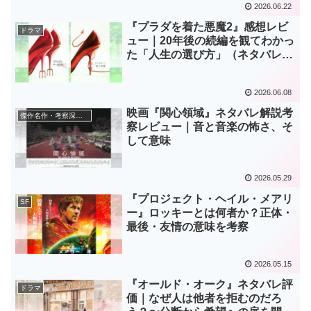
2026.06.22
『プラダを着た悪魔2』感想レビ
ドラマ
ュー｜20年後の続編を観てわかっ
た「人生の選び方」（ネタバレあ
り）
2026.06.08
映画『関心領域』ネタバレ解説考
傑作名作・考察深掘り
察レビュー｜音と音楽の怖さ、そ
して意味
2026.05.29
『プロジェクト・ヘイル・メアリ
SF
ー』ロッキーとは何者か？正体・
最後・友情の意味を考察
2026.05.15
『オールド・オーク』ネタバレ評
ドラマ
価｜なぜ人は他者を拒むのだろ