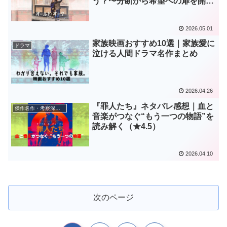
う？〜分断から希望への扉を開け
て〜あらすじ感想考察レビュー
2026.05.01
家族映画おすすめ10選｜家族愛に
ドラマ
泣ける人間ドラマ名作まとめ
2026.04.26
『罪人たち』ネタバレ感想｜血と
傑作名作・考察深掘り
音楽がつなぐ“もう一つの物語”を
読み解く（★4.5）
2026.04.10
次のページ