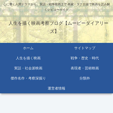
心に響く人間ドラマから、実話・戦争映画まで 画家・タク目線で映画を読み解
くレビューサイト
人生を描く映画考察ブログ【ムービーダイアリー
ズ】
ホーム
サイトマップ
人生を描く映画
戦争・歴史・時代
実話・社会派映画
表現者・芸術映画
傑作名作・考察深掘り
分類外
運営者情報