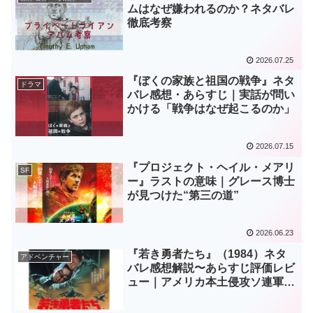
ムはなぜ嫌われるのか？ネタバレ
徹底考察
2026.07.25
『ぼくの家族と祖国の戦争』ネタ
ドラマ
バレ感想・あらすじ｜実話が問い
かける「戦争はなぜ起こるのか」
2026.07.15
『プロジェクト・ヘイル・メアリ
SF
ー』ラストの意味｜グレース博士
が見つけた“第三の道”
2026.06.23
『若き勇者たち』（1984）ネタ
アドベンチャー
バレ感想解説〜あらすじ評価レビ
ュー｜アメリカ本土侵攻ソ連軍に
立ち向かう若きパルチザン達