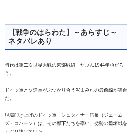
【戦争のはらわた】～あらすじ～
ネタバレあり
時代は第二次世界大戦の東部戦線。たぶん
1944
年頃だろ
う。
ドイツ軍とソ連軍がぶつかり合う泥まみれの最前線が舞台
だ。
現場叩き上げのドイツ軍・シュタイナー伍長（ジェーム
ズ・コバーン）は、その部下たちを率い、劣勢の塹壕戦を
くぐり抜けていた。