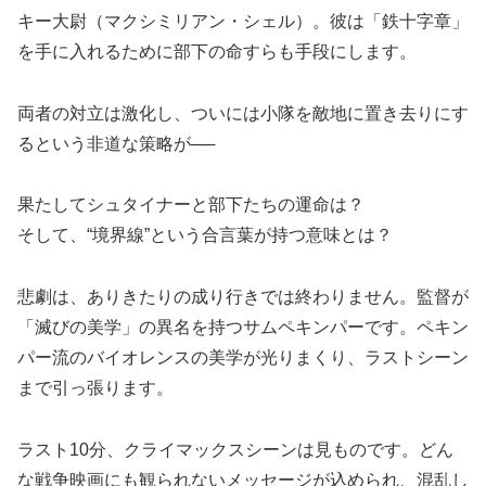
キー大尉（マクシミリアン・シェル）。彼は「鉄十字章」
を手に入れるために部下の命すらも手段にします。
両者の対立は激化し、ついには小隊を敵地に置き去りにす
るという非道な策略が──
果たしてシュタイナーと部下たちの運命は？
そして、
“
境界線
”
という合言葉が持つ意味とは？
悲劇は、ありきたりの成り行きでは終わりません。監督が
「滅びの美学」の異名を持つサムペキンパーです。ペキン
パー流のバイオレンスの美学が光りまくり、ラストシーン
まで引っ張ります。
ラスト10分、クライマックスシーンは見ものです。どん
な戦争映画にも観られないメッセージが込められ、混乱し