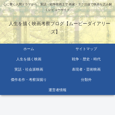
心に響く人間ドラマから、実話・戦争映画まで 画家・タク目線で映画を読み解
くレビューサイト
人生を描く映画考察ブログ【ムービーダイアリー
ズ】
ホーム
サイトマップ
人生を描く映画
戦争・歴史・時代
実話・社会派映画
表現者・芸術映画
傑作名作・考察深掘り
分類外
運営者情報