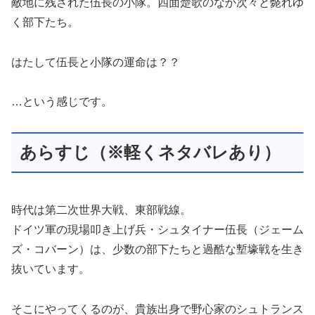
敵地に残された伍長の小隊。四面楚歌のなか次々と斃れゆ
く部下たち。
はたして伍長と小隊の運命は？？
…
という感じです。
あらすじ（※軽くネタバレあり）
時代は第二次世界大戦、東部戦線。
ドイツ軍の現場叩き上げ兵・シュタイナー伍長（ジェーム
ズ・コバーン）は、少数の部下たちと過酷な塹壕戦を生き
抜いています。
そこにやってくるのが、貴族出身で野心家のシュトランス