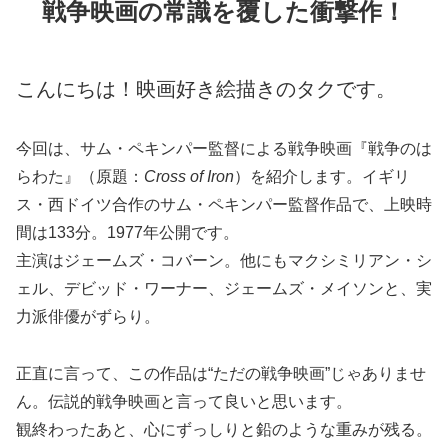
戦争映画の常識を覆した衝撃作！
こんにちは！映画好き絵描きのタクです。
今回は、サム・ペキンパー監督による戦争映画『戦争のは
らわた』（原題：
Cross of Iron
）を紹介します。イギリ
ス・西ドイツ合作のサム・ペキンパー監督作品で、上映時
間は133分。
1977
年公開です。
主演はジェームズ・コバーン。他にもマクシミリアン・シ
ェル、デビッド・ワーナー、ジェームズ・メイソンと、実
力派俳優がずらり。
正直に言って、この作品は
“
ただの戦争映画
”
じゃありませ
ん。伝説的戦争映画と言って良いと思います。
観終わったあと、心にずっしりと鉛のような重みが残る。