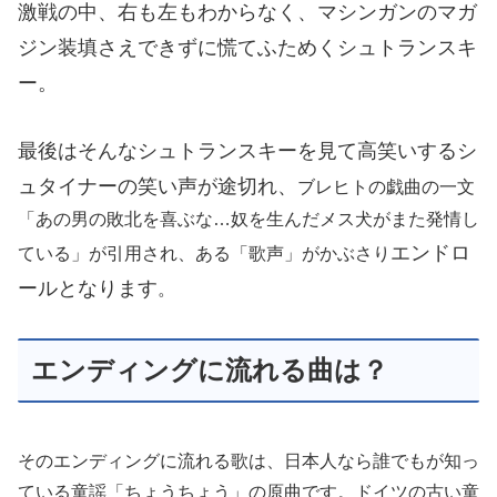
激戦の中、右も左もわからなく、マシンガンのマガ
ジン装填さえできずに慌てふためくシュトランスキ
ー。
最後はそんなシュトランスキーを見て高笑いするシ
ュタイナーの笑い声が途切れ、
ブレヒトの戯曲の一文
「あの男の敗北を喜ぶな…奴を生んだメス犬がまた発情し
エンドロ
ている」が引用され、ある「歌声」がかぶさり
ールとなります
。
エンディングに流れる曲は？
そのエンディングに流れる歌は、日本人なら誰でもが知っ
ている童謡「ちょうちょう」の原曲です。ドイツの古い童