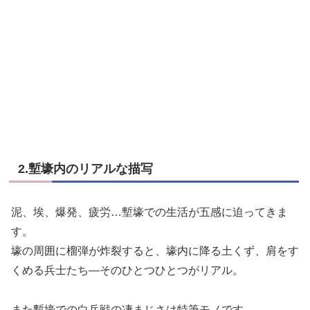
2.塹壕内のリアルな描写
泥、埃、爆発、疲労
…
塹壕での生活が五感に迫ってきま
す。
壕の周囲に榴弾が炸裂すると、壕内に降る土くず、肩をす
くめる兵士たち
—
そのひとつひとつがリアル。
また塹壕での白兵戦の凄まじさは特筆モノです。