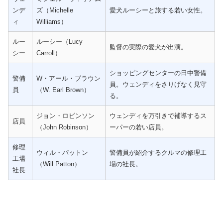
ンデ
ズ（Michelle
愛犬ルーシーと旅する若い女性。
ィ
Williams）
ルー
ルーシー（Lucy
監督の実際の愛犬が出演。
シー
Carroll）
ショッピングセンターの日中警備
警備
W・アール・ブラウン
員。ウェンディをさりげなく見守
員
（W. Earl Brown）
る。
ジョン・ロビンソン
ウェンディを万引きで補導するス
店員
（John Robinson）
ーパーの若い店員。
修理
ウィル・パットン
警備員が紹介するクルマの修理工
工場
（Will Patton）
場の社長。
社長