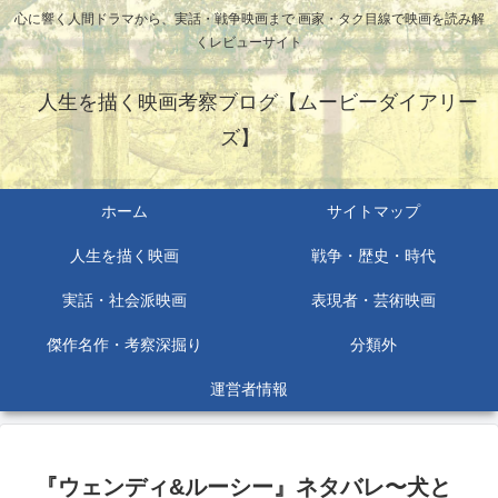
心に響く人間ドラマから、実話・戦争映画まで 画家・タク目線で映画を読み解
くレビューサイト
人生を描く映画考察ブログ【ムービーダイアリー
ズ】
ホーム
サイトマップ
人生を描く映画
戦争・歴史・時代
実話・社会派映画
表現者・芸術映画
傑作名作・考察深掘り
分類外
運営者情報
『ウェンディ&ルーシー』ネタバレ〜犬と