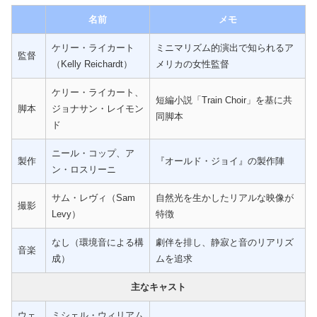
名前
メモ
ケリー・ライカート
ミニマリズム的演出で知られるア
監督
（Kelly Reichardt）
メリカの女性監督
ケリー・ライカート、
短編小説「Train Choir」を基に共
脚本
ジョナサン・レイモン
同脚本
ド
ニール・コップ、ア
製作
『オールド・ジョイ』の製作陣
ン・ロスリーニ
サム・レヴィ（Sam
自然光を生かしたリアルな映像が
撮影
Levy）
特徴
なし（環境音による構
劇伴を排し、静寂と音のリアリズ
音楽
成）
ムを追求
主なキャスト
ウェ
ミシェル・ウィリアム