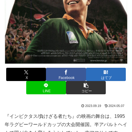
X
Facebook
はてブ
LINE
コピー
2023.09.19
2024.05.07
『インビクタス/負けざる者たち』の映画の舞台は、1995
年ラグビーワールドカップの大会開催国。半アパルトヘイ