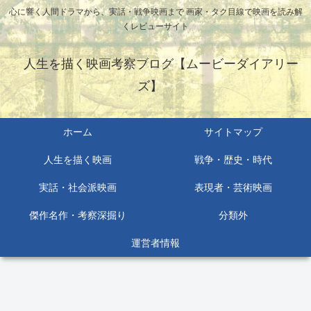
心に響く人間ドラマから、実話・戦争映画まで 画家・タク目線で映画を読み解
くレビューサイト
人生を描く映画考察ブログ【ムービーダイアリー
ズ】
ホーム
サイトマップ
人生を描く映画
戦争・歴史・時代
実話・社会派映画
表現者・芸術映画
傑作名作・考察深掘り
分類外
運営者情報