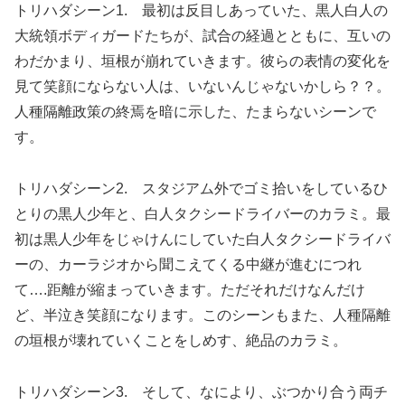
トリハダシーン1.
最初は反目しあっていた、黒人白人の
大統領ボディガードたちが、試合の経過とともに、互いの
わだかまり、垣根が崩れていきます。彼らの表情の変化を
見て笑顔にならない人は、いないんじゃないかしら？？。
人種隔離政策の終焉を暗に示した、たまらないシーンで
す。
トリハダシーン2.
スタジアム外でゴミ拾いをしているひ
とりの黒人少年と、白人タクシードライバーのカラミ。最
初は黒人少年をじゃけんにしていた白人タクシードライバ
ーの、カーラジオから聞こえてくる中継が進むにつれ
て….距離が縮まっていきます。ただそれだけなんだけ
ど、半泣き笑顔になります。このシーンもまた、人種隔離
の垣根が壊れていくことをしめす、絶品のカラミ。
トリハダシーン3.
そして、なにより、ぶつかり合う両チ