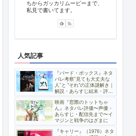
ちからガッカリムービーまで、
私見で書いてます。
人気記事
『バード・ボックス』ネタ
バレ考察"見ても大丈夫な
人"と ”それ”の正体謎解き｜
解説・あらすじ結末・評価
レビュー
映画『窓際のトットちゃ
ん』ネタバレ評価〜声優・
あらすじ・配信先まで〜イ
マジンと戦争のはざまに
『キャリー』（1976）ネタ