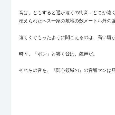
音は、ともすると遥か遠くの街音…どこか遠
植えられたヘス一家の敷地の数メートル外の
遠くくぐもったように聞こえるのは、高い塀
時々、「ポン」と響く音は、銃声だ。
それらの音を、『関心領域の』の音響マンは