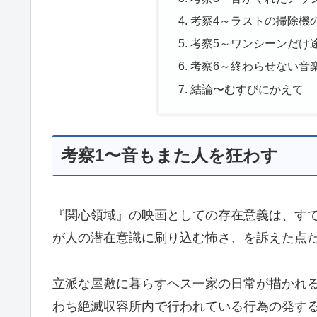
考察4～ラストの掃除機
考察5～ワンシーンだけ
考察6～終わらせない音
結論〜むすびにかえて
考察1〜音もまた人を狂わす
『関心領域』の映画としての存在意義は、す
が人の潜在意識に刷り込む怖さ、を訴えた点
立派な屋敷に暮らすヘス一家の日常が描かれ
わち絶滅収容所内で行われている行為の発す