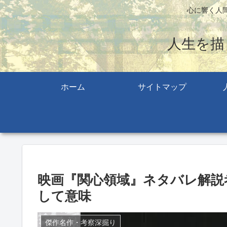
心に響く人
人生を描
ホーム
サイトマップ
映画『関心領域』ネタバレ解説
して意味
傑作名作・考察深掘り