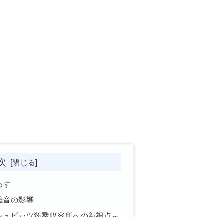
次
わす
雑音の影響
シュビッツ殺戮収容所への新視点～