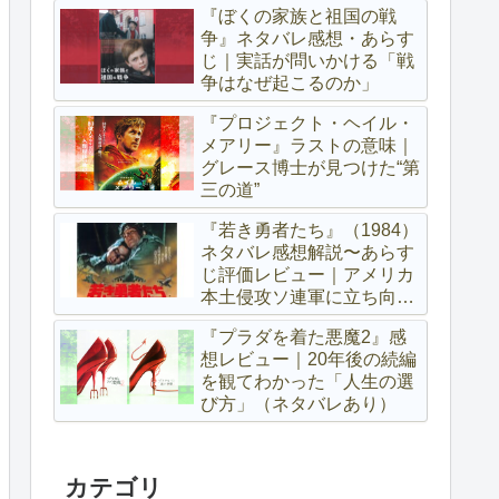
『ぼくの家族と祖国の戦
争』ネタバレ感想・あらす
じ｜実話が問いかける「戦
争はなぜ起こるのか」
『プロジェクト・ヘイル・
メアリー』ラストの意味｜
グレース博士が見つけた“第
三の道”
『若き勇者たち』（1984）
ネタバレ感想解説〜あらす
じ評価レビュー｜アメリカ
本土侵攻ソ連軍に立ち向か
う若きパルチザン達
『プラダを着た悪魔2』感
想レビュー｜20年後の続編
を観てわかった「人生の選
び方」（ネタバレあり）
カテゴリ