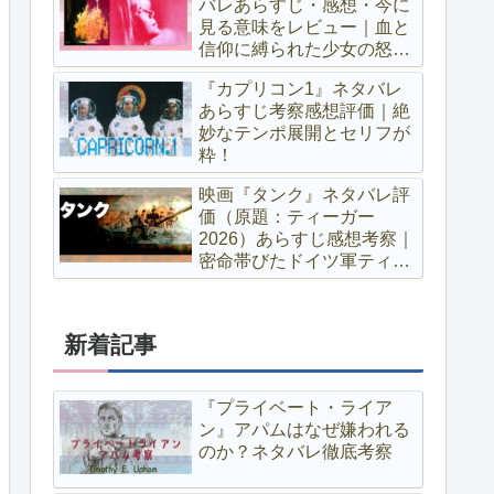
バレあらすじ・感想・今に
見る意味をレビュー｜血と
信仰に縛られた少女の怒り
が世界を呑み込む
『カプリコン1』ネタバレ
あらすじ考察感想評価｜絶
妙なテンポ展開とセリフが
粋！
映画『タンク』ネタバレ評
価（原題：ティーガー
2026）あらすじ感想考察｜
密命帯びたドイツ軍ティー
ガー戦車搭乗員の戦い〜ア
マプラ独占配信
新着記事
『プライベート・ライア
ン』アパムはなぜ嫌われる
のか？ネタバレ徹底考察