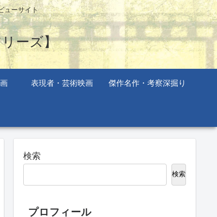
ビューサイト
アリーズ】
画
表現者・芸術映画
傑作名作・考察深掘り
検索
検索
プロフィール