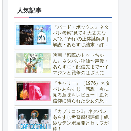
人気記事
『バード・ボックス』ネタ
バレ考察"見ても大丈夫な
人"と ”それ”の正体謎解き｜
解説・あらすじ結末・評価
レビュー
映画『窓際のトットちゃ
ん』ネタバレ評価〜声優・
あらすじ・配信先まで〜イ
マジンと戦争のはざまに
『キャリー』（1976）ネタ
バレあらすじ・感想・今に
見る意味をレビュー｜血と
信仰に縛られた少女の怒り
が世界を呑み込む
『カプリコン1』ネタバレ
あらすじ考察感想評価｜絶
妙なテンポ展開とセリフが
粋！