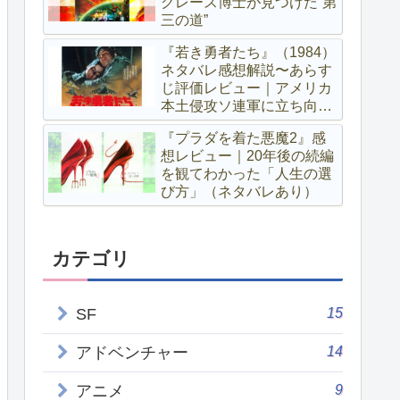
グレース博士が見つけた“第
三の道”
『若き勇者たち』（1984）
ネタバレ感想解説〜あらす
じ評価レビュー｜アメリカ
本土侵攻ソ連軍に立ち向か
う若きパルチザン達
『プラダを着た悪魔2』感
想レビュー｜20年後の続編
を観てわかった「人生の選
び方」（ネタバレあり）
カテゴリ
15
SF
14
アドベンチャー
9
アニメ