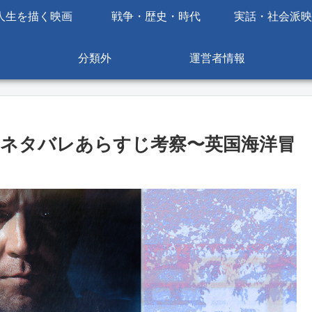
人生を描く映画
戦争・歴史・時代
実話・社会派映
分類外
運営者情報
ネタバレあらすじ考察〜英国海洋冒