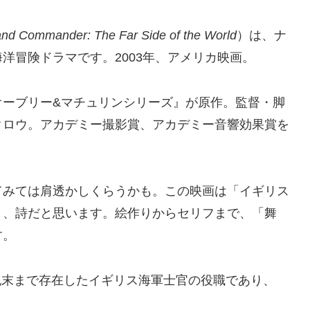
and Commander: The Far Side of the World
）は、
ナ
海洋冒険ドラマです。
2003年
、
アメリカ映画
。
オーブリー&マチュリンシリーズ
』が原作。監督・脚
クロウ。
アカデミー撮影賞
、
アカデミー音響効果賞
を
てみては肩透かしくらうかも。この映画は「イギリス
り、詩だと思います。絵作りからセリフまで、「舞
す。
は、18世紀末まで存在したイギリス海軍士官の役職であり、