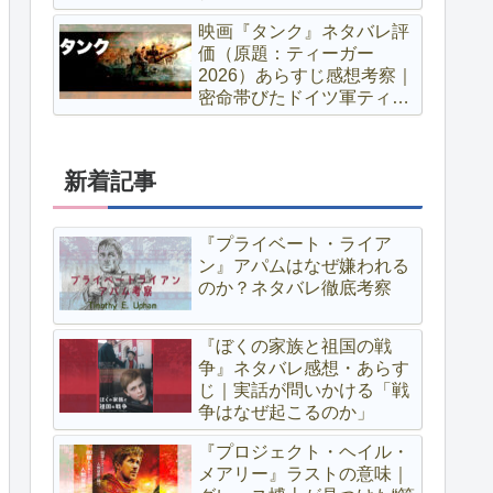
映画『タンク』ネタバレ評
価（原題：ティーガー
2026）あらすじ感想考察｜
密命帯びたドイツ軍ティー
ガー戦車搭乗員の戦い〜ア
マプラ独占配信
新着記事
『プライベート・ライア
ン』アパムはなぜ嫌われる
のか？ネタバレ徹底考察
『ぼくの家族と祖国の戦
争』ネタバレ感想・あらす
じ｜実話が問いかける「戦
争はなぜ起こるのか」
『プロジェクト・ヘイル・
メアリー』ラストの意味｜