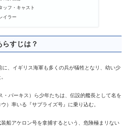
タッフ・キャスト
レイラー
あらすじは？
の前に、イギリス海軍も多くの兵が犠牲となリ、幼い少
た。
クス・バーキス）ら少年たちは、伝設的艦長として名を
ロウ）率いる『サプライズ号』に乗り込む。
武装船アケロン号を拿捕するという、危険極まリない