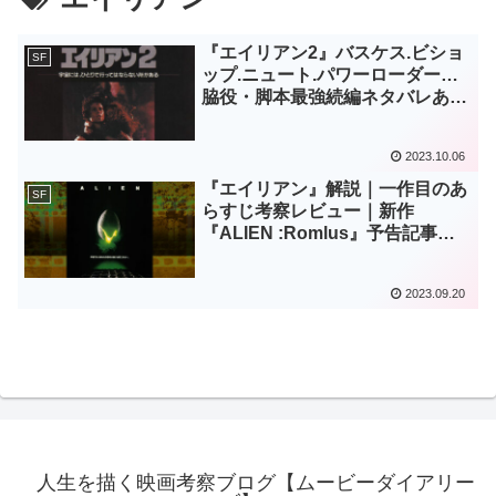
『エイリアン2』バスケス.ビショ
SF
ップ.ニュート.パワーローダー…
脇役・脚本最強続編ネタバレあり
の映画レビュー
2023.10.06
『エイリアン』解説｜一作目のあ
SF
らすじ考察レビュー｜新作
『ALIEN :Romlus』予告記事ま
で
2023.09.20
人生を描く映画考察ブログ【ムービーダイアリー