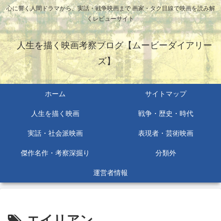
心に響く人間ドラマから、実話・戦争映画まで 画家・タク目線で映画を読み解
くレビューサイト
人生を描く映画考察ブログ【ムービーダイアリー
ズ】
ホーム
サイトマップ
人生を描く映画
戦争・歴史・時代
実話・社会派映画
表現者・芸術映画
傑作名作・考察深掘り
分類外
運営者情報
エイリアン